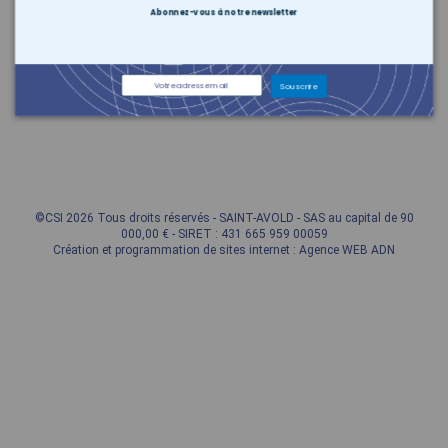
Abonnez-vous à notre newsletter
Présentation
Produits
Souscrire
Liens
©CSI 2026 Tous droits réservés - SAINT-AVOLD - SAS au capital de 90
000,00 € - SIRET : 431 665 959 00059
Création et programmation de sites internet : Agence WEB ADN